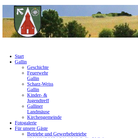
Start
Gallin
Geschichte
Feuerwehr
Gallin
Scharz-Weiss
Gallin
Kinder- &
Jugendtreff
Galliner
Landmäuse
Kirchengemeinde
Fotogalerie
Für unsere Gäste
Betriebe und Gewerbebetriebe