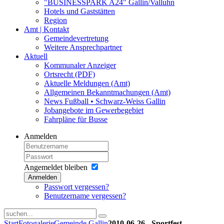
"BUSINESSPARK A24" Gallin/Valluhn
Hotels und Gaststätten
Region
Amt | Kontakt
Gemeindevertretung
Weitere Ansprechpartner
Aktuell
Kommunaler Anzeiger
Ortsrecht (PDF)
Aktuelle Meldungen (Amt)
Allgemeinen Bekanntmachungen (Amt)
News Fußball • Schwarz-Weiss Gallin
Jobangebote im Gewerbegebiet
Fahrpläne für Busse
Anmelden
Angemeldet bleiben
Anmelden
Passwort vergessen?
Benutzername vergessen?
Start
Fotogalerie
Gemeinde Gallin
2010-06-26 - Sportfest