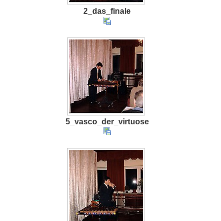
2_das_finale
5_vasco_der_virtuose