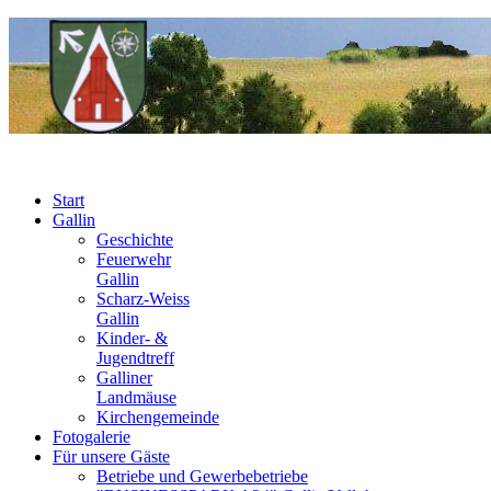
Start
Gallin
Geschichte
Feuerwehr
Gallin
Scharz-Weiss
Gallin
Kinder- &
Jugendtreff
Galliner
Landmäuse
Kirchengemeinde
Fotogalerie
Für unsere Gäste
Betriebe und Gewerbebetriebe