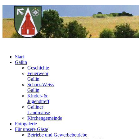
Start
Gallin
Geschichte
Feuerwehr
Gallin
Scharz-Weiss
Gallin
Kinder- &
Jugendtreff
Galliner
Landmäuse
Kirchengemeinde
Fotogalerie
Für unsere Gäste
Betriebe und Gewerbebetriebe