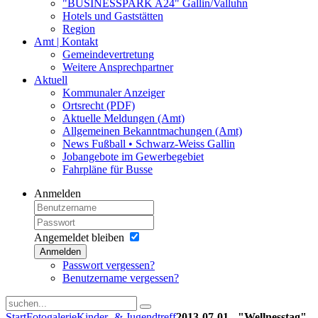
"BUSINESSPARK A24" Gallin/Valluhn
Hotels und Gaststätten
Region
Amt | Kontakt
Gemeindevertretung
Weitere Ansprechpartner
Aktuell
Kommunaler Anzeiger
Ortsrecht (PDF)
Aktuelle Meldungen (Amt)
Allgemeinen Bekanntmachungen (Amt)
News Fußball • Schwarz-Weiss Gallin
Jobangebote im Gewerbegebiet
Fahrpläne für Busse
Anmelden
Angemeldet bleiben
Anmelden
Passwort vergessen?
Benutzername vergessen?
Start
Fotogalerie
Kinder- & Jugendtreff
2013-07-01 - "Wellnesstag"