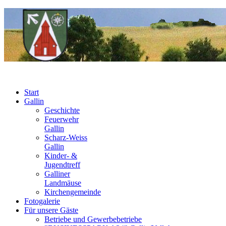
Start
Gallin
Geschichte
Feuerwehr
Gallin
Scharz-Weiss
Gallin
Kinder- &
Jugendtreff
Galliner
Landmäuse
Kirchengemeinde
Fotogalerie
Für unsere Gäste
Betriebe und Gewerbebetriebe