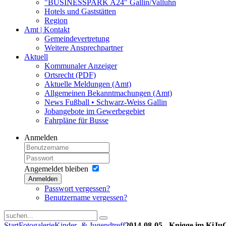
"BUSINESSPARK A24" Gallin/Valluhn
Hotels und Gaststätten
Region
Amt | Kontakt
Gemeindevertretung
Weitere Ansprechpartner
Aktuell
Kommunaler Anzeiger
Ortsrecht (PDF)
Aktuelle Meldungen (Amt)
Allgemeinen Bekanntmachungen (Amt)
News Fußball • Schwarz-Weiss Gallin
Jobangebote im Gewerbegebiet
Fahrpläne für Busse
Anmelden
Angemeldet bleiben
Anmelden
Passwort vergessen?
Benutzername vergessen?
Start
Fotogalerie
Kinder- & Jugendtreff
2014-08-05 - Knigge im KiJu