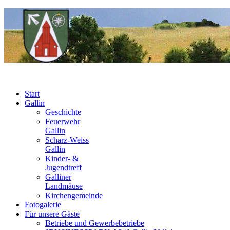
Start
Gallin
Geschichte
Feuerwehr
Gallin
Scharz-Weiss
Gallin
Kinder- &
Jugendtreff
Galliner
Landmäuse
Kirchengemeinde
Fotogalerie
Für unsere Gäste
Betriebe und Gewerbebetriebe