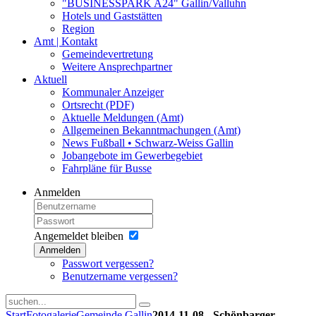
"BUSINESSPARK A24" Gallin/Valluhn
Hotels und Gaststätten
Region
Amt | Kontakt
Gemeindevertretung
Weitere Ansprechpartner
Aktuell
Kommunaler Anzeiger
Ortsrecht (PDF)
Aktuelle Meldungen (Amt)
Allgemeinen Bekanntmachungen (Amt)
News Fußball • Schwarz-Weiss Gallin
Jobangebote im Gewerbegebiet
Fahrpläne für Busse
Anmelden
Angemeldet bleiben
Anmelden
Passwort vergessen?
Benutzername vergessen?
Start
Fotogalerie
Gemeinde Gallin
2014-11-08 - Schönbarger