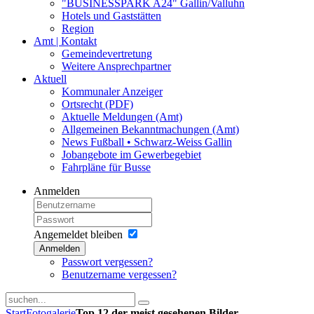
"BUSINESSPARK A24" Gallin/Valluhn
Hotels und Gaststätten
Region
Amt | Kontakt
Gemeindevertretung
Weitere Ansprechpartner
Aktuell
Kommunaler Anzeiger
Ortsrecht (PDF)
Aktuelle Meldungen (Amt)
Allgemeinen Bekanntmachungen (Amt)
News Fußball • Schwarz-Weiss Gallin
Jobangebote im Gewerbegebiet
Fahrpläne für Busse
Anmelden
Angemeldet bleiben
Anmelden
Passwort vergessen?
Benutzername vergessen?
Start
Fotogalerie
Top 12 der meist gesehenen Bilder